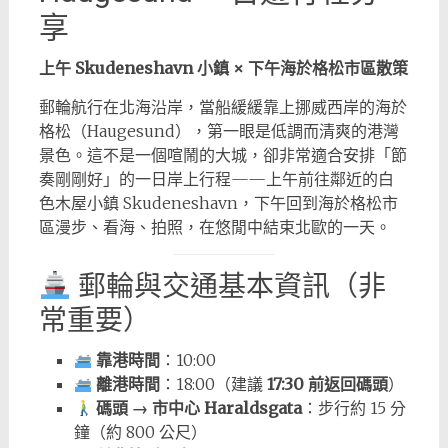
享
上午 Skudeneshavn 小鎮 × 下午海於格松市區散策
郵輪航行在北海沿岸，當船緩緩靠上挪威西岸的海於
格松（Haugesund），第一眼是低調而清爽的港灣
景色。這不是一個喧鬧的大城，卻非常適合安排「節
奏剛剛好」的一日岸上行程——上午前往鄰近的白
色木屋小鎮 Skudeneshavn，下午回到海於格松市
區漫步、看海、拍照，在悠閒中結束北歐的一天。
郵輪與交通基本資訊（非
常重要）
靠港時間
：10:00
離港時間
：18:00（建議
17:30 前返回碼頭
）
碼頭 → 市中心 Haraldsgata
：步行約 15 分
鐘（約 800 公尺）