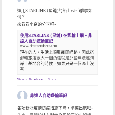
運用STARLINK (星鏈)的船上wi-fi體驗如
何？
來看看小奈的分享吧~
使用STARLINK (星鏈) 在郵輪上網 - 非
達人自助遊輪筆記
www.leisurecruisers.com
現在的人，生活上很難離開網路，因此搭
郵輪旅遊很大一個煩惱就是那些無法連到
岸上基地台的時候，如果只是一個晚上沒
有
View on Facebook
·
Share
非達人自助遊輪筆記
各項新冠疫情防疫措施下降，準備出航吧~