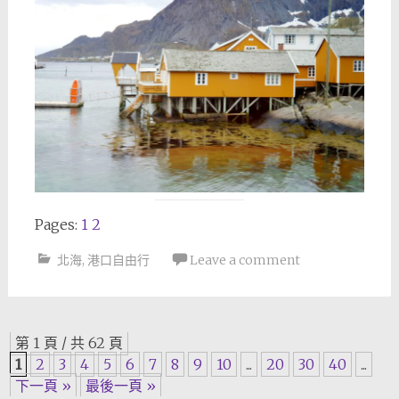
Pages:
1
2
北海
,
港口自由行
Leave a comment
Posts
第 1 頁 / 共 62 頁
1
2
3
4
5
6
7
8
9
10
...
20
30
40
...
navigation
下一頁 »
最後一頁 »