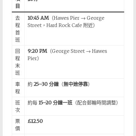
目
去
10:45 AM
（Hawes Pier → George
程
Street，Hard Rock Cafe 附近）
首
班
回
9:20 PM
（George Street → Hawes
程
Pier）
末
班
車
約
25–30 分鐘
（
無中途停靠
）
程
班
約每
15–20 分鐘一班
（配合郵輪時間調整）
次
票
£12.50
價