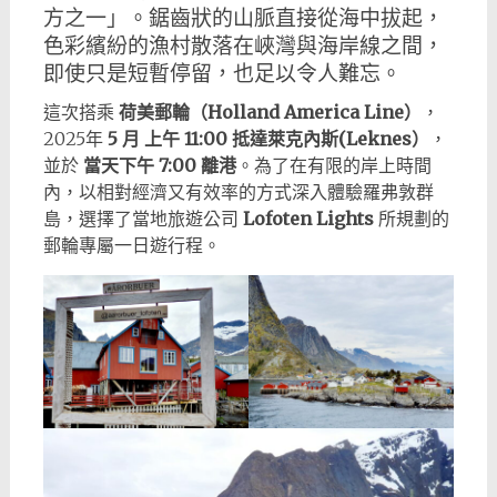
方之一」。鋸齒狀的山脈直接從海中拔起，
色彩繽紛的漁村散落在峽灣與海岸線之間，
即使只是短暫停留，也足以令人難忘。
這次搭乘
荷美郵輪（Holland America Line）
，
2025年
5 月 上午 11:00 抵達萊克內斯(Leknes）
，
並於
當天下午 7:00 離港
。為了在有限的岸上時間
內，以相對經濟又有效率的方式深入體驗羅弗敦群
島，選擇了當地旅遊公司
Lofoten Lights
所規劃的
郵輪專屬一日遊行程。