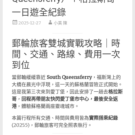
一日遊全紀錄
2025-12-27
小美 陳
郵輪旅客雙城實戰攻略｜時
間、交通、路線、費用一次
到位
當郵輪緩緩靠近
South Queensferry
，福斯灣上的
大橋在晨光中浮現，這一天的蘇格蘭冒險正式開始。
這是我第三次來到愛丁堡，因此安排了一趟去
格拉斯
哥
，
回程再帶朋友快閃愛丁堡市中心，最後安全返
港
，體驗蘇格蘭兩座靈魂城市。
本篇行程所有交通、時間與費用皆為
實際搭乘紀錄
(2025.5)，郵輪旅客可完全照表執行。