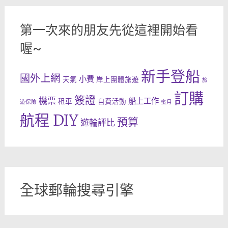
第一次來的朋友先從這裡開始看
喔~
新手登船
國外上網
小費
天氣
岸上團體旅遊
旅
訂購
簽證
機票
船上工作
租車
自費活動
遊保險
蜜月
航程 DIY
預算
遊輪評比
全球郵輪搜尋引擎