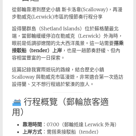
從郵輪靠港到歷史小鎮 斯卡洛韋(Scalloway)，再漫
步勒威克(Lerwick)市區的慢節奏行程分享
設得蘭群島（Shetland Islands）位於蘇格蘭最北
端，當郵輪緩緩停泊在勒威克（Lerwick）外海時，
眼前是低調卻遼闊的北大西洋風景。這一站需要
搭乘
接駁船（tender）上岸
，也是一趟節奏舒緩、但內
容相當豐富的一日探索。
這篇記錄我實際遊玩的路線，結合歷史小鎮
Scalloway 與勒威克市區漫遊，非常適合第一次造訪
設得蘭、又不想行程過於緊湊的旅人。
行程概覽（郵輪旅客適
用）
靠港時間
：07:00（郵輪抵達 Lerwick 外海）
上岸方式
：需搭乘接駁船（tender）