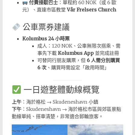
付費接駁巴士
：單程約 60 NOK（或 6 歐
元）、直達市區教堂
Vår Frelsers Church
公車票券建議
Kolumbus 24 小時票
成人：120 NOK、公車無限次搭乘、需
事先下載
Kolumbus App
並完成註冊
可替同行朋友購票，但
6 人需分別購買
6 次
、購買時需設定「啟用時間」
一日遊整體動線概覽
上午
：海於格松 → Skudeneshavn 小鎮
下午
：Skudeneshavn → 海於格松市區與郊區景點
動線單純、搭車清楚，非常適合郵輪旅客。